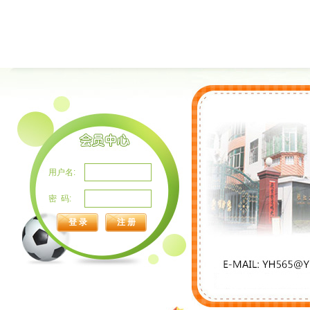
用户名:
密 码:
注 册